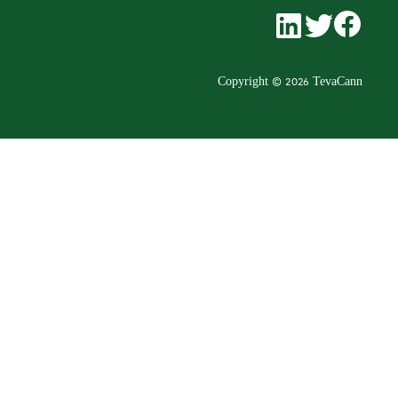
linkedin
twitter
facebook
Copyright ©
2026
TevaCann